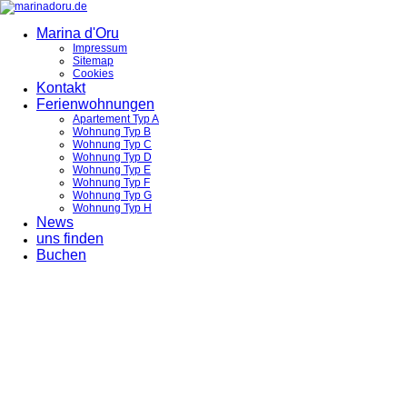
Marina d'Oru
Impressum
Sitemap
Cookies
Kontakt
Ferienwohnungen
Apartement Typ A
Wohnung Typ B
Wohnung Typ C
Wohnung Typ D
Wohnung Typ E
Wohnung Typ F
Wohnung Typ G
Wohnung Typ H
News
uns finden
Buchen